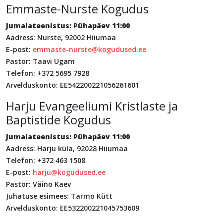
Emmaste-Nurste Kogudus
Jumalateenistus: Pühapäev 11:00
Aadress: Nurste, 92002 Hiiumaa
E-post:
emmaste-nurste@kogudused.ee
Pastor: Taavi Ugam
Telefon: +372 5695 7928
Arvelduskonto: EE542200221056261601
Harju Evangeeliumi Kristlaste ja
Baptistide Kogudus
Jumalateenistus: Pühapäev 11:00
Aadress: Harju küla, 92028 Hiiumaa
Telefon: +372 463 1508
E-post:
harju@kogudused.ee
Pastor: Väino Kaev
Juhatuse esimees: Tarmo Kütt
Arvelduskonto: EE532200221045753609