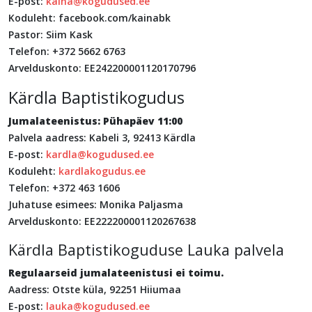
E-post:
kaina@kogudused.ee
Koduleht: facebook.com/kainabk
Pastor: Siim Kask
Telefon: +372 5662 6763
Arvelduskonto: EE242200001120170796
Kärdla Baptistikogudus
Jumalateenistus: Pühapäev 11:00
Palvela aadress: Kabeli 3, 92413 Kärdla
E-post:
kardla@kogudused.ee
Koduleht:
kardlakogudus.ee
Telefon: +372 463 1606
Juhatuse esimees: Monika Paljasma
Arvelduskonto: EE222200001120267638
Kärdla Baptistikoguduse Lauka palvela
Regulaarseid jumalateenistusi ei toimu.
Aadress: Otste küla, 92251 Hiiumaa
E-post:
lauka@kogudused.ee