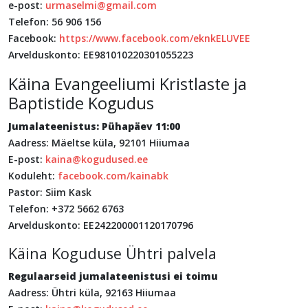
e-post:
urmaselmi@gmail.com
Telefon: 56 906 156
Facebook:
https://www.facebook.com/eknkELUVEE
Arvelduskonto: EE981010220301055223
Käina Evangeeliumi Kristlaste ja
Baptistide Kogudus
Jumalateenistus: Pühapäev 11:00
Aadress: Mäeltse küla, 92101 Hiiumaa
E-post:
kaina@kogudused.ee
Koduleht:
facebook.com/kainabk
Pastor: Siim Kask
Telefon: +372 5662 6763
Arvelduskonto: EE242200001120170796
Käina Koguduse Ühtri palvela
Regulaarseid jumalateenistusi ei toimu
Aadress: Ühtri küla, 92163 Hiiumaa