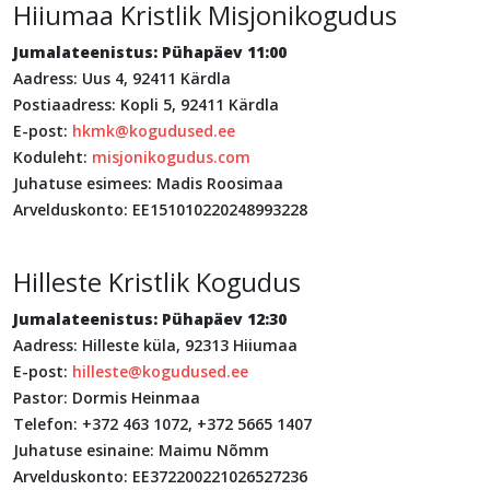
Hiiumaa Kristlik Misjonikogudus
Jumalateenistus: Pühapäev 11:00
Aadress: Uus 4, 92411 Kärdla
Postiaadress: Kopli 5, 92411 Kärdla
E-post:
hkmk@kogudused.ee
Koduleht:
misjonikogudus.com
Juhatuse esimees: Madis Roosimaa
Arvelduskonto: EE151010220248993228
Hilleste Kristlik Kogudus
Jumalateenistus: Pühapäev 12:30
Aadress: Hilleste küla, 92313 Hiiumaa
E-post:
hilleste@kogudused.ee
Pastor: Dormis Heinmaa
Telefon: +372 463 1072, +372 5665 1407
Juhatuse esinaine: Maimu Nõmm
Arvelduskonto: EE372200221026527236